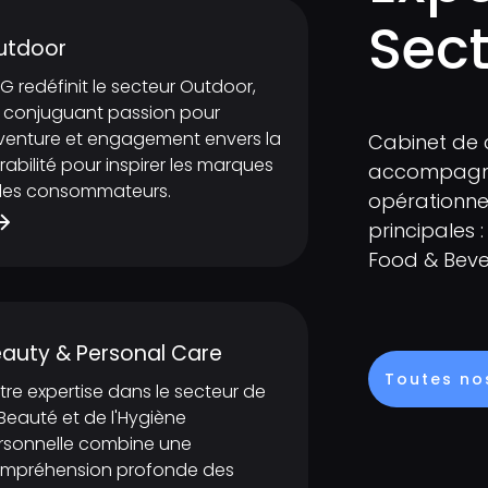
Sect
utdoor
G redéfinit le secteur Outdoor,
 conjuguant passion pour
aventure et engagement envers la
Cabinet de 
rabilité pour inspirer les marques
accompagne 
 les consommateurs.
opérationnel
principales 
Food & Beve
auty & Personal Care
Toutes nos
tre expertise dans le secteur de
 Beauté et de l'Hygiène
rsonnelle combine une
mpréhension profonde des