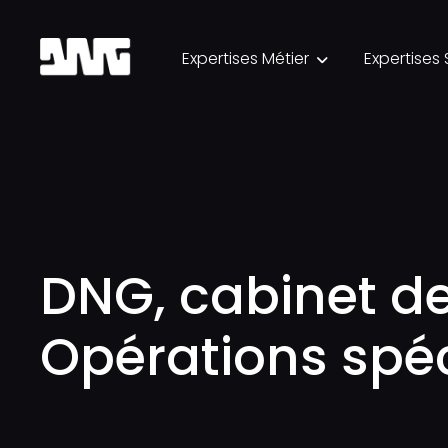
Expertises Métier
Expertises 

DNG, cabinet de
Opérations spéc