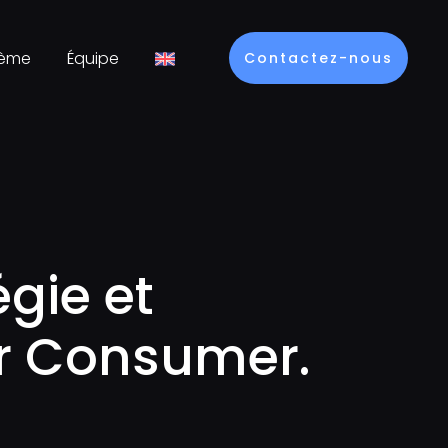
tème
Équipe
Contactez-nous
gie et
ur Consumer.