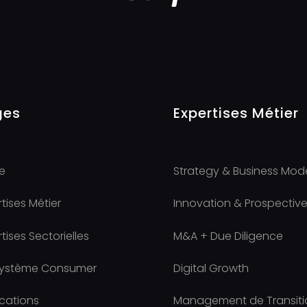
ges
Expertises Métier
e
Strategy & Business Mod
tises Métier
Innovation & Prospectiv
tises Sectorielles
M&A + Due Diligence
ystème Consumer
Digital Growth
ications
Management de Transiti