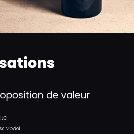
isations
proposition de valeur​
DtC​
ss Model​