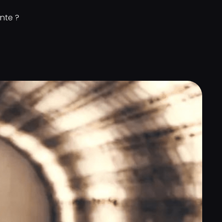
te ?​